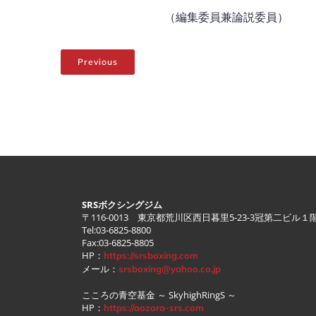
（編集委員兼論説委員）
Previous
SRSボクシングジム
〒116-0013 東京都荒川区西日暮里5-23-3冠第二ビル１
Tel:03-6825-8800
Fax:03-6825-8805
HP：
https://srsboxing.com
メール：
srsboxing@yahoo.co.jp
こころの青空基金 ～ SkyhighRingS ～
HP：
https://aozora-srs.com