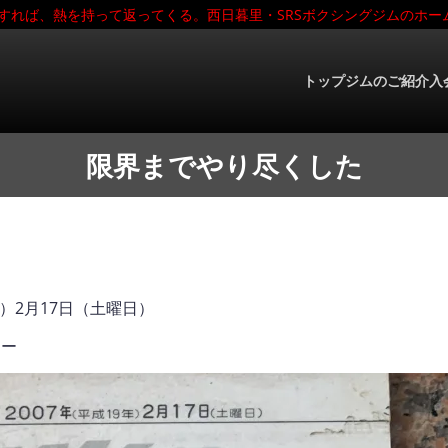
すれば、熱を持って返ってくる。西日暮里・SRSボクシングジムのホー
トップ
ジムのご紹介
入
限界までやり尽くした
年）2月17日（土曜日）
 ー