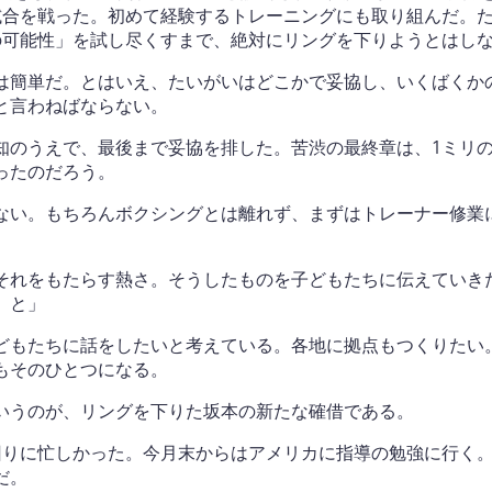
試合を戦った。初めて経験するトレーニングにも取り組んだ。
の可能性」を試し尽くすまで、絶対にリングを下りようとはし
は簡単だ。とはいえ、たいがいはどこかで妥協し、いくばくか
と言わねばならない。
知のうえで、最後まで妥協を排した。苦渋の最終章は、1ミリ
ったのだろう。
ない。もちろんボクシングとは離れず、まずはトレーナー修業
それをもたらす熱さ。そうしたものを子どもたちに伝えていき
、と」
どもたちに話をしたいと考えている。各地に拠点もつくりたい
もそのひとつになる。
いうのが、リングを下りた坂本の新たな確借である。
回りに忙しかった。今月末からはアメリカに指導の勉強に行く
だ。