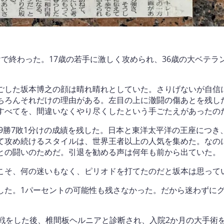
で終わった。17歳の若手に激しく攻められ、36歳の大ベテラ
ごした坂本博之の顔は晴れ晴れとしていた。さりげないが自信
ちろんそれだけの理由がある。左目の上に澈闘の傷あとを残し
すべてを、間違いなくやり尽くしたという手ごたえがあったの
39勝7敗1分けの成績を残した。日本と東洋太平洋の王座につ
て攻め続けるスタイルは、世界王者以上の人気を集めた。なの
との闘いのためだ。引退を勧める声は何年も前から出ていた。
こそ、何の迷いもなく、ピリオドを打てたのだと坂本は思って
した。1パーセントの可能性も残さなかった。だから迷わずに
戦をした後、椎間板ヘルニアと診断され、入院2か月の大手術を