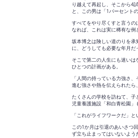
り越えて再起し、そこから4
と、この男は「1パーセント
すべてをやり尽くすと言うの
なれば、これは実に稀有な例
坂本博之は険しい道のりを承
に、どうしても必要な年月だ
そこで第二の人生にも迷いは
ひとつの計画がある。
「人間の持っている力強さ、
進む強さや熱を伝えられたら
たくさんの学校を訪ねて、子
児童養護施設「和白青松園」
「これがライフワークだ」と
この1か月は引退のあいさつ
ず立ち止まってはいないよう